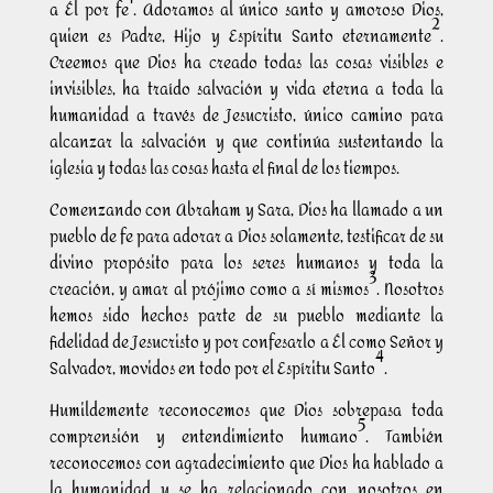
a Él por fe
. Adoramos al único santo y amoroso Dios,
2
quien es Padre, Hijo y Espíritu Santo eternamente
.
Creemos que Dios ha creado todas las cosas visibles e
invisibles, ha traído salvación y vida eterna a toda la
humanidad a través de Jesucristo, único camino para
alcanzar la salvación y que continúa sustentando la
iglesia y todas las cosas hasta el final de los tiempos.
Comenzando con Abraham y Sara, Dios ha llamado a un
pueblo de fe para adorar a Dios solamente, testificar de su
divino propósito para los seres humanos y toda la
3
creación, y amar al prójimo como a sí mismos
. Nosotros
hemos sido hechos parte de su pueblo mediante la
fidelidad de Jesucristo y por confesarlo a Él como Señor y
4
Salvador, movidos en todo por el Espíritu Santo
.
Humildemente reconocemos que Dios sobrepasa toda
5
comprensión y entendimiento humano
. También
reconocemos con agradecimiento que Dios ha hablado a
la humanidad y se ha relacionado con nosotros en