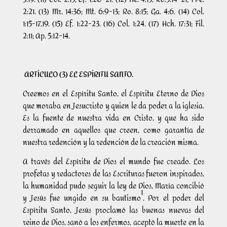
2:21. (13) Mr. 14:36; Mt. 6:9-13; Ro. 8:15; Ga. 4:6. (14) Col.
1:15-17,19. (15) Ef. 1:22-23. (16) Col. 1:24. (17) Hch. 17:31; Fil.
2:11; Ap. 5:12-14.
ARTÍCULO (3) EL ESPÍRITU SANTO.
Creemos en el Espíritu Santo, el Espíritu Eterno de Dios
que moraba en Jesucristo y quien le da poder a la iglesia.
Es la fuente de nuestra vida en Cristo, y que ha sido
derramado en aquellos que creen, como garantía de
nuestra redención y la redención de la creación misma.
A través del Espíritu de Dios el mundo fue creado. Los
profetas y redactores de las Escrituras fueron inspirados,
la humanidad pudo seguir la ley de Dios, María concibió
1
y Jesús fue ungido en su bautismo
. Por el poder del
Espíritu Santo, Jesús proclamó las buenas nuevas del
reino de Dios, sanó a los enfermos, aceptó la muerte en la