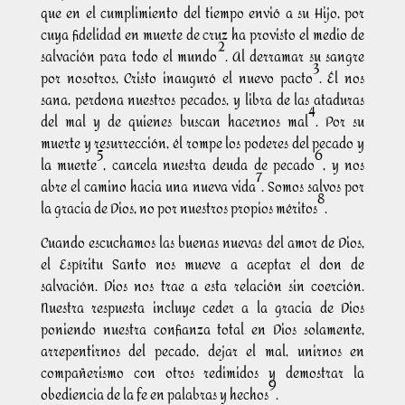
que en el cumplimiento del tiempo envió a su Hijo, por
cuya fidelidad en muerte de cruz ha provisto el medio de
2
salvación para todo el mundo
. Al derramar su sangre
3
por nosotros, Cristo inauguró el nuevo pacto
. Él nos
sana, perdona nuestros pecados, y libra de las ataduras
4
del mal y de quienes buscan hacernos mal
. Por su
muerte y resurrección, él rompe los poderes del pecado y
5
6
la muerte
, cancela nuestra deuda de pecado
, y nos
7
abre el camino hacia una nueva vida
. Somos salvos por
8
la gracia de Dios, no por nuestros propios méritos
.
Cuando escuchamos las buenas nuevas del amor de Dios,
el Espíritu Santo nos mueve a aceptar el don de
salvación. Dios nos trae a esta relación sin coerción.
Nuestra respuesta incluye ceder a la gracia de Dios
poniendo nuestra confianza total en Dios solamente,
arrepentirnos del pecado, dejar el mal, unirnos en
compañerismo con otros redimidos y demostrar la
9
obediencia de la fe en palabras y hechos
.