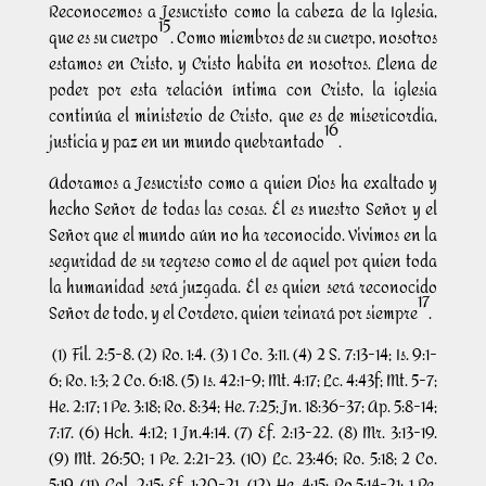
Reconocemos a Jesucristo como la cabeza de la Iglesia,
15
que es su cuerpo
. Como miembros de su cuerpo, nosotros
estamos en Cristo, y Cristo habita en nosotros. Llena de
poder por esta relación íntima con Cristo, la iglesia
continúa el ministerio de Cristo, que es de misericordia,
16
justicia y paz en un mundo quebrantado
.
Adoramos a Jesucristo como a quien Dios ha exaltado y
hecho Señor de todas las cosas. Él es nuestro Señor y el
Señor que el mundo aún no ha reconocido. Vivimos en la
seguridad de su regreso como el de aquel por quien toda
la humanidad será juzgada. Él es quien será reconocido
17
Señor de todo, y el Cordero, quien reinará por siempre
.
(1) Fil. 2:5-8. (2) Ro. 1:4. (3) 1 Co. 3:11. (4) 2 S. 7:13-14; Is. 9:1-
6; Ro. 1:3; 2 Co. 6:18. (5) Is. 42:1-9; Mt. 4:17; Lc. 4:43f; Mt. 5-7;
He. 2:17; 1 Pe. 3:18; Ro. 8:34; He. 7:25; Jn. 18:36-37; Ap. 5:8-14;
7:17. (6) Hch. 4:12; 1 Jn.4:14. (7) Ef. 2:13-22. (8) Mr. 3:13-19.
(9) Mt. 26:50; 1 Pe. 2:21-23. (10) Lc. 23:46; Ro. 5:18; 2 Co.
5:19. (11) Col. 2:15; Ef. 1:20-21. (12) He. 4:15; Ro.5:14-21; 1 Pe.