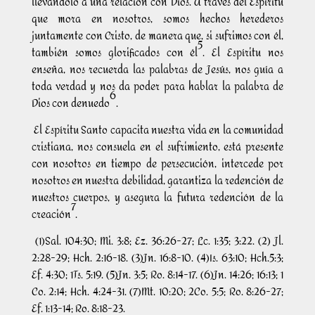
llevándolo a una relación con Dios. A través del Espíritu
que mora en nosotros, somos hechos herederos
juntamente con Cristo, de manera que, si sufrimos con él,
5
también somos glorificados con él
. El Espíritu nos
enseña, nos recuerda las palabras de Jesús, nos guía a
toda verdad y nos da poder para hablar la palabra de
6
Dios con denuedo
.
El Espíritu Santo capacita nuestra vida en la comunidad
cristiana, nos consuela en el sufrimiento, está presente
con nosotros en tiempo de persecución, intercede por
nosotros en nuestra debilidad, garantiza la redención de
nuestros cuerpos, y asegura la futura redención de la
7
creación
.
(1)Sal. 104:30; Mi. 3:8; Ez. 36:26-27; Lc. 1:35; 3:22. (2) Jl.
2:28-29; Hch. 2:16-18. (3)Jn. 16:8-10. (4)Is. 63:10; Hch.5:3;
Ef. 4:30; 1Ts. 5:19. (5)Jn. 3:5; Ro. 8:14-17. (6)Jn. 14:26; 16:13; 1
Co. 2:14; Hch. 4:24-31. (7)Mt. 10:20; 2Co. 5:5; Ro. 8:26-27;
Ef. 1:13-14; Ro. 8:18-23.