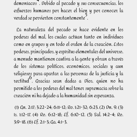
4
demoníacos
. Debido al pecado y sus consecuencias, los
esfuerzos humanos por hacer el bien y por conocer la
5
verdad se pervierten constantemente
.
La naturaleza del pecado se hace evidente en los
poderes del mal, los cuales actúan tanto en individuos
como en grupos y en todo el orden de la creación. Estos
poderes, principados, y espíritus elementales del universo,
a menudo mantienen cautiva a la gente y obran a través
de los sistemas políticos, económicos, sociales y aun
religiosos para apartar a las personas de la justicia y la
6
rectitud
. Gracias sean dadas a Dios, quien no ha
permitido a los poderes del mal tener supremacía sobre la
creación ni ha dejado a la humanidad sin esperanza.
(1) Gn. 2:17; 3:22-24; 6:11-12; Ro. 1:21-32; 6:23. (2) Dn. 9. (3)
Is. 1:12-17. (4) Ro. 6:12-18; Ef. 6:10-12. (5) Sal. 14:2-4; Ro.
3:9-18. (6) Ef. 2:1-3; Ga. 4:1-3.