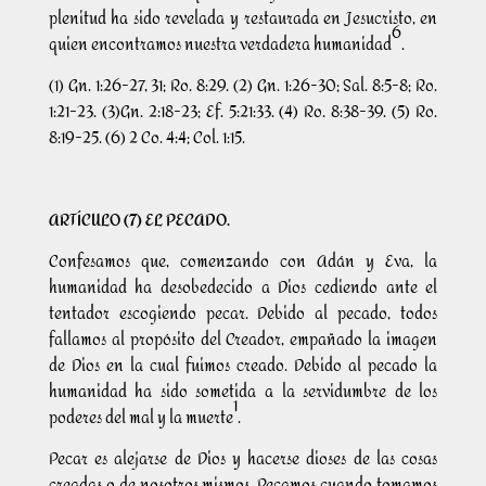
plenitud ha sido revelada y restaurada en Jesucristo, en
6
quien encontramos nuestra verdadera humanidad
.
(1) Gn. 1:26-27, 31; Ro. 8:29. (2) Gn. 1:26-30; Sal. 8:5-8; Ro.
1:21-23. (3)Gn. 2:18-23; Ef. 5:21:33. (4) Ro. 8:38-39. (5) Ro.
8:19-25. (6) 2 Co. 4:4; Col. 1:15.
ARTÍCULO (7) EL PECADO.
Confesamos que, comenzando con Adán y Eva, la
humanidad ha desobedecido a Dios cediendo ante el
tentador escogiendo pecar. Debido al pecado, todos
fallamos al propósito del Creador, empañado la imagen
de Dios en la cual fuimos creado. Debido al pecado la
humanidad ha sido sometida a la servidumbre de los
1
poderes del mal y la muerte
.
Pecar es alejarse de Dios y hacerse dioses de las cosas
creadas o de nosotros mismos. Pecamos cuando tomamos