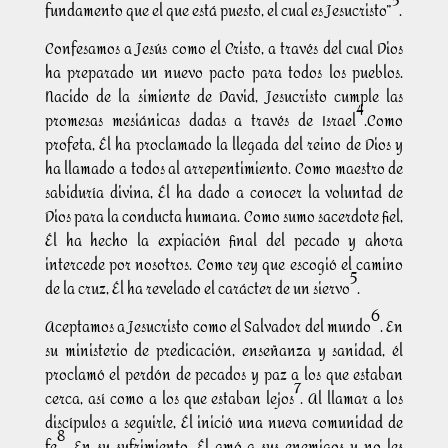
3
fundamento que el que está puesto, el cual es Jesucristo”
.
Confesamos a Jesús como el Cristo, a través del cual Dios
ha preparado un nuevo pacto para todos los pueblos.
Nacido de la simiente de David, Jesucristo cumple las
4
promesas mesiánicas dadas a través de Israel
.Como
profeta, Él ha proclamado la llegada del reino de Dios y
ha llamado a todos al arrepentimiento. Como maestro de
sabiduría divina, Él ha dado a conocer la voluntad de
Dios para la conducta humana. Como sumo sacerdote fiel,
Él ha hecho la expiación final del pecado y ahora
intercede por nosotros. Como rey que escogió el camino
5
de la cruz, Él ha revelado el carácter de un siervo
.
6
Aceptamos a Jesucristo como el Salvador del mundo
. En
su ministerio de predicación, enseñanza y sanidad, él
proclamó el perdón de pecados y paz a los que estaban
7
cerca, así como a los que estaban lejos
. Al llamar a los
discípulos a seguirle, Él inició una nueva comunidad de
8
fe
. En su sufrimiento, Él amó a sus enemigos y no les