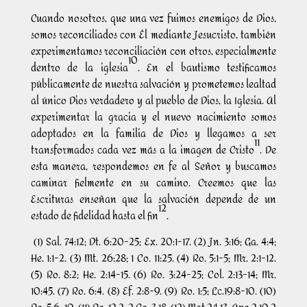
Cuando nosotros, que una vez fuimos enemigos de Dios,
somos reconciliados con Él mediante Jesucristo, también
experimentamos reconciliación con otros, especialmente
10
dentro de la iglesia
. En el bautismo testificamos
públicamente de nuestra salvación y prometemos lealtad
al único Dios verdadero y al pueblo de Dios, la Iglesia. Al
experimentar la gracia y el nuevo nacimiento somos
adoptados en la familia de Dios y llegamos a ser
11
transformados cada vez más a la imagen de Cristo
. De
esta manera, respondemos en fe al Señor y buscamos
caminar fielmente en su camino. Creemos que las
Escrituras enseñan que la salvación depende de un
12
estado de fidelidad hasta el fin
.
(1) Sal. 74:12; Dt. 6:20-25; Ex. 20:1-17. (2) Jn. 3:16; Ga. 4:4;
He. 1:1-2. (3) Mt. 26:28; 1 Co. 11:25. (4) Ro. 5:1-5; Mr. 2:1-12.
(5) Ro. 8:2; He. 2:14-15. (6) Ro. 3:24-25; Col. 2:13-14; Mr.
10:45. (7) Ro. 6:4. (8) Ef. 2:8-9. (9) Ro. 1:5; Lc.19:8-10. (10)