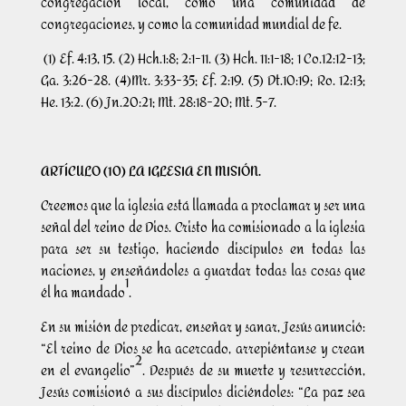
congregación local, como una comunidad de
congregaciones, y como la comunidad mundial de fe.
(1) Ef. 4:13, 15. (2) Hch.1:8; 2:1-11. (3) Hch. 11:1-18; 1 Co.12:12-13;
Ga. 3:26-28. (4)Mr. 3:33-35; Ef. 2:19. (5) Dt.10:19; Ro. 12:13;
He. 13:2. (6) Jn.20:21; Mt. 28:18-20; Mt. 5-7.
ARTÍCULO (10) LA IGLESIA EN MISIÓN.
Creemos que la iglesia está llamada a proclamar y ser una
señal del reino de Dios. Cristo ha comisionado a la iglesia
para ser su testigo, haciendo discípulos en todas las
naciones, y enseñándoles a guardar todas las cosas que
1
él ha mandado
.
En su misión de predicar, enseñar y sanar, Jesús anunció:
“El reino de Dios se ha acercado, arrepiéntanse y crean
2
en el evangelio”
. Después de su muerte y resurrección,
Jesús comisionó a sus discípulos diciéndoles: “La paz sea