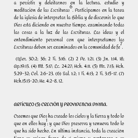
a persistir y deleitarnos en la lectura, estudio y
6
meditación de las Escrituras
. Participamos en la tarea
de la iglesia de interpretar la Biblia y de discernir lo que
Dios está diciendo en nuestro tiempo, examinando todas
las cosas a la luz de las Escrituras. Las ideas y el
entendimiento personal con que interpretamos las
7
Escrituras deben ser examinados en la comunidad de fe
.
(1)Jer. 30:2; 36; 2 Ti. 3:16. (2) 2 Pe. 1:21. (3) Jn. 1:14, 18;
Ap.19:13. (4) Mt. 5:17; Lc. 24:27; Hch. 4:11. (5) Mr. 7:13; Hch.
5:29-32; Col. 2:6-23. (6) Sal. 1:2; 1 Ti. 4:13; 2 Ti. 3:15-17. (7)
Hch.15:13-20; He. 4:2-8, 12.
ARTÍCULO (5) CRECIÓN Y PROVIDENCIA DIVINA.
Creemos que Dios ha creado los cielos y la tierra y todo lo
1
que en ellos hay
; y que Dios preserva y renueva todo lo
que ha sido hecho. En última instancia, toda la creación