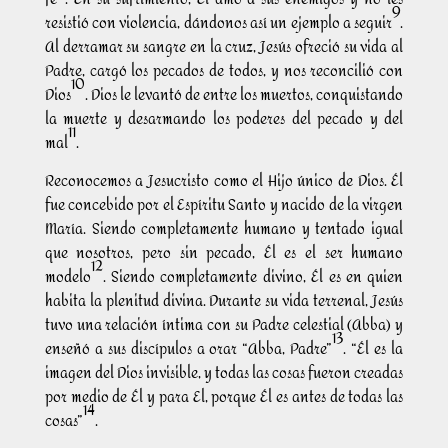
9
resistió con violencia, dándonos así un ejemplo a seguir
.
Al derramar su sangre en la cruz, Jesús ofreció su vida al
Padre, cargó los pecados de todos, y nos reconcilió con
10
Dios
. Dios le levantó de entre los muertos, conquistando
la muerte y desarmando los poderes del pecado y del
11
mal
.
Reconocemos a Jesucristo como el Hijo único de Dios. Él
fue concebido por el Espíritu Santo y nacido de la virgen
María. Siendo completamente humano y tentado igual
que nosotros, pero sin pecado, Él es el ser humano
12
modelo
. Siendo completamente divino, Él es en quien
habita la plenitud divina. Durante su vida terrenal, Jesús
tuvo una relación íntima con su Padre celestial (Abba) y
13
enseñó a sus discípulos a orar “Abba, Padre”
. “Él es la
imagen del Dios invisible, y todas las cosas fueron creadas
por medio de Él y para El, porque Él es antes de todas las
14
cosas”
.