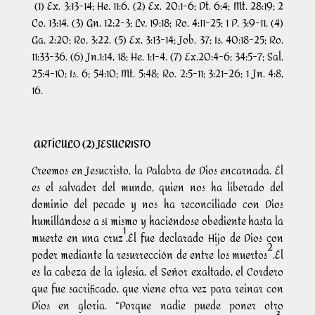
(1) Ex. 3:13-14; He. 11:6. (2) Ex. 20:1-6; Dt. 6:4; Mt. 28:19; 2
Co. 13:14. (3) Gn. 12:2-3; Lv. 19:18; Ro. 4:11-25; 1 P. 3:9-11. (4)
Ga. 2:20; Ro. 3:22. (5) Ex. 3:13-14; Job. 37; Is. 40:18-25; Ro.
11:33-36. (6) Jn.1:14, 18; He. 1:1-4. (7) Ex.20:4-6; 34:5-7; Sal.
25:4-10; Is. 6; 54:10; Mt. 5:48; Ro. 2:5-11; 3:21-26; 1 Jn. 4:8,
16.
ARTÍCULO (2) JESUCRISTO
Creemos en Jesucristo, la Palabra de Dios encarnada. Él
es el salvador del mundo, quien nos ha liberado del
dominio del pecado y nos ha reconciliado con Dios
humillándose a sí mismo y haciéndose obediente hasta la
1
muerte en una cruz
.Él fue declarado Hijo de Dios con
2
poder mediante la resurrección de entre los muertos
.Él
es la cabeza de la iglesia, el Señor exaltado, el Cordero
que fue sacrificado, que viene otra vez para reinar con
Dios en gloria. “Porque nadie puede poner otro