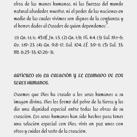
obra de las manos humanas, ni las fuerzas del mundo
natural alrededor nuestro, ni el poder de las naciones en
medio de las cuales vivimos son dignos de la confianza y
5
el honor dados al Creador de quien dependemos
.
(1) Gn. 1:1; Is. 45:11f. Jn. 1:3. (2) Gn. 1:31; 1Ti. 4:4. (3) Sal. 19:1-6;
Ro. 1:19-23. (4) Gn. 9:8-17; Sal. 104; Ef. 3:9-11. (5) Sal. 33;
Mt. 6:25-33; 10:26-31.
ARTÍCULO (6) LA CREACIÓN Y EL LLAMADO DE LOS
SERES HUMANOS.
Creemos que Dios ha creado a los seres humanos a su
imagen divina. Dios los formó del polvo de la tierra y les
dio una dignidad especial entre todas las obras de su
creación. Los seres humanos han sido hechos para tener
una relación especial con Dios, vivir en paz unos con
otros y cuidar del resto de la creación.