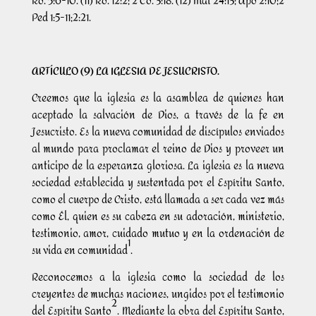
Ro. 5:6-10. (11) Ro. 12:2; 2 Co. 3:18. (12) Mat 24:13; Apo 2:10;2
Ped 1:5-11;2:21.
ARTÍCULO (9) LA IGLESIA DE JESUCRISTO.
Creemos que la iglesia es la asamblea de quienes han
aceptado la salvación de Dios, a través de la fe en
Jesucristo. Es la nueva comunidad de discípulos enviados
al mundo para proclamar el reino de Dios y proveer un
anticipo de la esperanza gloriosa. La iglesia es la nueva
sociedad establecida y sustentada por el Espíritu Santo,
como el cuerpo de Cristo, está llamada a ser cada vez más
como Él, quien es su cabeza en su adoración, ministerio,
testimonio, amor, cuidado mutuo y en la ordenación de
1
su vida en comunidad
.
Reconocemos a la iglesia como la sociedad de los
creyentes de muchas naciones, ungidos por el testimonio
2
del Espíritu Santo
. Mediante la obra del Espíritu Santo,